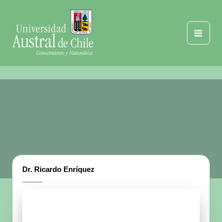
Ir
al
contenido
Mai
Men
Dr. Ricardo Enríquez
_____