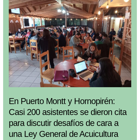
se
dieron
cita
en
talleres
territoriales
impulsados
por
Subpesca
para
abordar
En Puerto Montt y Hornopirén:
una
Casi 200 asistentes se dieron cita
Ley
para discutir desafíos de cara a
General
de
una Ley General de Acuicultura