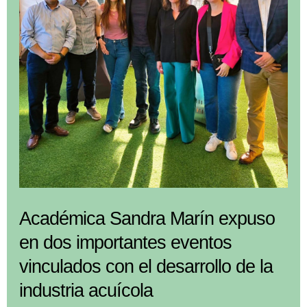
el
IV
Workshop
MASH
que
reunió
a
equipo
para
continuar
Académica Sandra Marín expuso
ciencia
de
en dos importantes eventos
las
vinculados con el desarrollo de la
macroalgas
industria acuícola