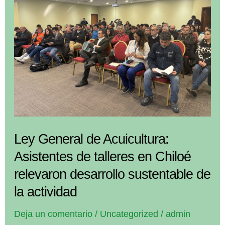
200
asistentes
se
dieron
cita
para
discutir
desafíos
de
Ley General de Acuicultura:
cara
Asistentes de talleres en Chiloé
a
relevaron desarrollo sustentable de
una
Ley
la actividad
General
Deja un comentario
/
Uncategorized
/
admin
de