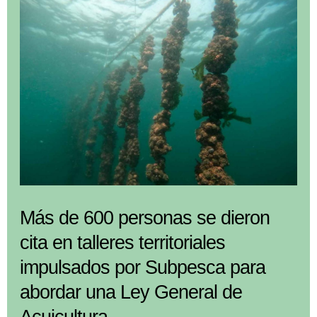
en
dos
importantes
eventos
vinculados
con
el
desarrollo
de
la
Más de 600 personas se dieron
industria
cita en talleres territoriales
acuícola
impulsados por Subpesca para
abordar una Ley General de
Acuicultura